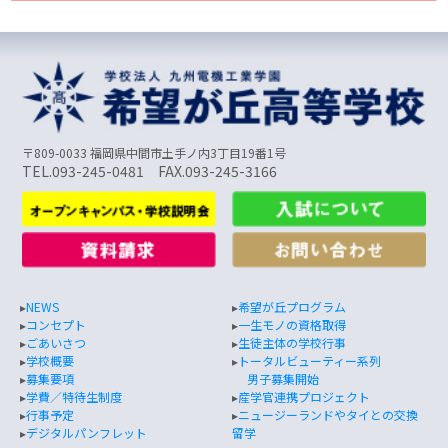
〒809-0033 福岡県中間市土手ノ内3丁目19番1号
TEL.093-245-0481 FAX.093-245-3166
▸
NEWS
▸
希望が丘プログラム
▸
コンセプト
▸
一生モノの資格取得
▸
ごあいさつ
▸
生徒主体の学校行事
▸
学校概要
▸
トータルビューティー系列
▸
募集要項
男子募集開始
▸
学費／特待生制度
▸
産学官連携プロジェクト
▸
行事予定
▸
ニュージーランドやタイとの交換
▸
デジタルパンフレット
留学