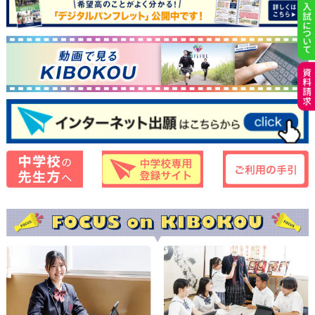
2026.06.30…
本校初！Jリーガー誕生！
2026.05.20…
中間交流野球試合
2026.05.20…
令和８年度 悠久祭
2026.05.18…
吹奏楽部全国大会出場応援プロジェクト
2026.05.08…
令和８年度 文化祭「悠久祭」一般公開のお知らせ
2026.04.22…
令和8年度 入学式
2026.04.07…
令和８年度入学式のお知らせ
2026.04.01…
令和8年度スタート！
2026.03.27…
令和7年度 第53回全国高等学校選抜卓球大会
2026.03.16…
一般入試最終手続きのお知らせ
2026.03.16…
令和７年度 全九州卓球選手権大会
2026.03.12…
吹奏楽部全国大会出場寄付のお願い
2026.03.10…
ポスター＆リーフレット撮影