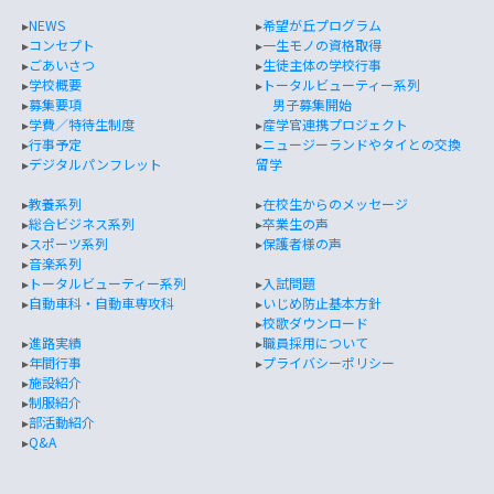
▸
NEWS
▸
希望が丘プログラム
▸
コンセプト
▸
一生モノの資格取得
▸
ごあいさつ
▸
生徒主体の学校行事
▸
学校概要
▸
トータルビューティー系列
▸
募集要項
男子募集開始
▸
学費／特待生制度
▸
産学官連携プロジェクト
▸
行事予定
▸
ニュージーランドやタイとの交換
▸
デジタルパンフレット
留学
▸
教養系列
▸
在校生からのメッセージ
▸
総合ビジネス系列
▸
卒業生の声
▸
スポーツ系列
▸
保護者様の声
▸
音楽系列
▸
トータルビューティー系列
▸
入試問題
▸
自動車科・自動車専攻科
▸
いじめ防止基本方針
▸
校歌ダウンロード
▸
進路実績
▸
職員採用について
▸
年間行事
▸
プライバシーポリシー
▸
施設紹介
▸
制服紹介
▸
部活動紹介
▸
Q&A