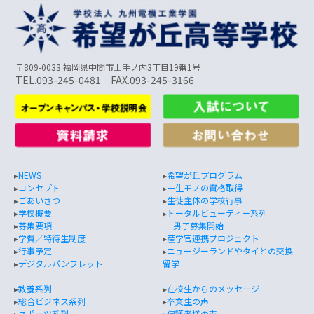
〒809-0033 福岡県中間市土手ノ内3丁目19番1号
TEL.093-245-0481 FAX.093-245-3166
▸
NEWS
▸
希望が丘プログラム
▸
コンセプト
▸
一生モノの資格取得
▸
ごあいさつ
▸
生徒主体の学校行事
▸
学校概要
▸
トータルビューティー系列
▸
募集要項
男子募集開始
▸
学費／特待生制度
▸
産学官連携プロジェクト
▸
行事予定
▸
ニュージーランドやタイとの交換
▸
デジタルパンフレット
留学
▸
教養系列
▸
在校生からのメッセージ
▸
総合ビジネス系列
▸
卒業生の声
▸
スポーツ系列
▸
保護者様の声