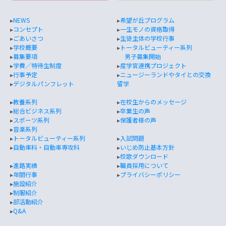
▸
NEWS
▸
希望が丘プログラム
▸
コンセプト
▸
一生モノの資格取得
▸
ごあいさつ
▸
生徒主体の学校行事
▸
学校概要
▸
トータルビューティー系列
▸
募集要項
男子募集開始
▸
学費／特待生制度
▸
産学官連携プロジェクト
▸
行事予定
▸
ニュージーランドやタイとの交換
▸
デジタルパンフレット
留学
▸
教養系列
▸
在校生からのメッセージ
▸
総合ビジネス系列
▸
卒業生の声
▸
スポーツ系列
▸
保護者様の声
▸
音楽系列
▸
トータルビューティー系列
▸
入試問題
▸
自動車科・自動車専攻科
▸
いじめ防止基本方針
▸
校歌ダウンロード
▸
進路実績
▸
職員採用について
▸
年間行事
▸
プライバシーポリシー
▸
施設紹介
▸
制服紹介
▸
部活動紹介
▸
Q&A