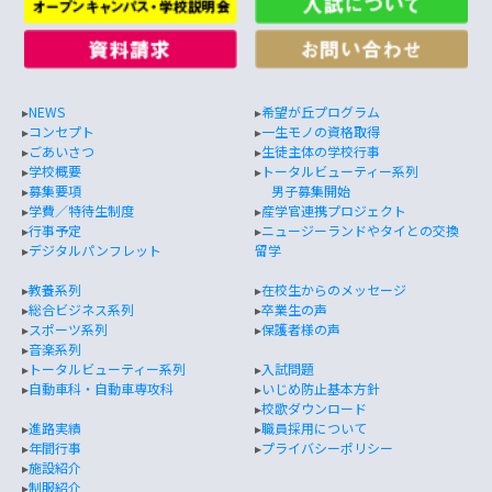
▸
NEWS
▸
希望が丘プログラム
▸
コンセプト
▸
一生モノの資格取得
▸
ごあいさつ
▸
生徒主体の学校行事
▸
学校概要
▸
トータルビューティー系列
▸
募集要項
男子募集開始
▸
学費／特待生制度
▸
産学官連携プロジェクト
▸
行事予定
▸
ニュージーランドやタイとの交換
▸
デジタルパンフレット
留学
▸
教養系列
▸
在校生からのメッセージ
▸
総合ビジネス系列
▸
卒業生の声
▸
スポーツ系列
▸
保護者様の声
▸
音楽系列
▸
トータルビューティー系列
▸
入試問題
▸
自動車科・自動車専攻科
▸
いじめ防止基本方針
▸
校歌ダウンロード
▸
進路実績
▸
職員採用について
▸
年間行事
▸
プライバシーポリシー
▸
施設紹介
▸
制服紹介