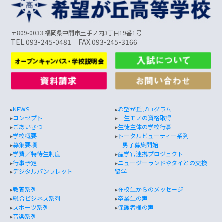
〒809-0033 福岡県中間市土手ノ内3丁目19番1号
TEL.093-245-0481 FAX.093-245-3166
▸
NEWS
▸
希望が丘プログラム
▸
コンセプト
▸
一生モノの資格取得
▸
ごあいさつ
▸
生徒主体の学校行事
▸
学校概要
▸
トータルビューティー系列
▸
募集要項
男子募集開始
▸
学費／特待生制度
▸
産学官連携プロジェクト
▸
行事予定
▸
ニュージーランドやタイとの交換
▸
デジタルパンフレット
留学
▸
教養系列
▸
在校生からのメッセージ
▸
総合ビジネス系列
▸
卒業生の声
▸
スポーツ系列
▸
保護者様の声
▸
音楽系列