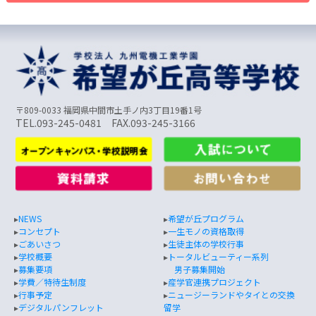
〒809-0033 福岡県中間市土手ノ内3丁目19番1号
TEL.093-245-0481 FAX.093-245-3166
▸
NEWS
▸
希望が丘プログラム
▸
コンセプト
▸
一生モノの資格取得
▸
ごあいさつ
▸
生徒主体の学校行事
▸
学校概要
▸
トータルビューティー系列
▸
募集要項
男子募集開始
▸
学費／特待生制度
▸
産学官連携プロジェクト
▸
行事予定
▸
ニュージーランドやタイとの交換
▸
デジタルパンフレット
留学