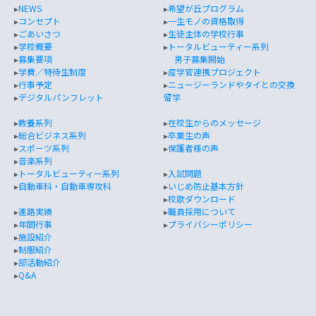
▸
NEWS
▸
希望が丘プログラム
▸
コンセプト
▸
一生モノの資格取得
▸
ごあいさつ
▸
生徒主体の学校行事
▸
学校概要
▸
トータルビューティー系列
▸
募集要項
男子募集開始
▸
学費／特待生制度
▸
産学官連携プロジェクト
▸
行事予定
▸
ニュージーランドやタイとの交換
▸
デジタルパンフレット
留学
▸
教養系列
▸
在校生からのメッセージ
▸
総合ビジネス系列
▸
卒業生の声
▸
スポーツ系列
▸
保護者様の声
▸
音楽系列
▸
トータルビューティー系列
▸
入試問題
▸
自動車科・自動車専攻科
▸
いじめ防止基本方針
▸
校歌ダウンロード
▸
進路実績
▸
職員採用について
▸
年間行事
▸
プライバシーポリシー
▸
施設紹介
▸
制服紹介
▸
部活動紹介
▸
Q&A