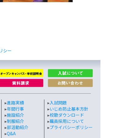
リシー
▸
進路実績
▸
入試問題
▸
年間行事
▸
いじめ防止基本方針
▸
施設紹介
▸
校歌ダウンロード
▸
制服紹介
▸
職員採用について
▸
部活動紹介
▸
プライバシーポリシー
▸
Q&A