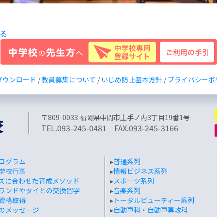
る
ダウンロード
/
教員募集について
/
いじめ防止基本方針
/
プライバシーポ
〒809-0033 福岡県中間市土手ノ内3丁目19番1号
TEL.093-245-0481 FAX.093-245-3166
ログラム
▸
普通系列
学校行事
▸
情報ビジネス系列
ズに合わせた育成メソッド
▸
スポーツ系列
ランドやタイとの交換留学
▸
音楽系列
資格取得
▸
トータルビューティー系列
のメッセージ
▸
自動車科・自動車専攻科