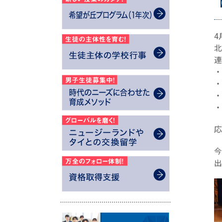
4
北
連
・
・
・
・
応
今
出