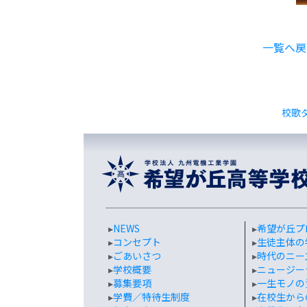
一覧へ戻
校歌
▸
NEWS
▸
希望が丘プ
▸
コンセプト
▸
生徒主体の
▸
ごあいさつ
▸
時代のニー
▸
学校概要
▸
ニュージー
▸
募集要項
▸
一生モノの
▸
学費／特待生制度
▸
在校生から