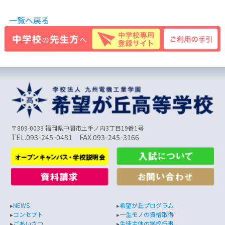
一覧へ戻る
〒809-0033 福岡県中間市土手ノ内3丁目19番1号
TEL.093-245-0481 FAX.093-245-3166
▸
NEWS
▸
希望が丘プログラム
▸
コンセプト
▸
一生モノの資格取得
▸
ごあいさつ
▸
生徒主体の学校行事