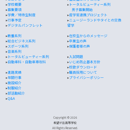
▸
学校概要
▸
トータルビューティー系列
▸
募集要項
男子募集開始
▸
学費／特待生制度
▸
産学官連携プロジェクト
▸
行事予定
▸
ニュージーランドやタイとの交換
▸
デジタルパンフレット
留学
▸
教養系列
▸
在校生からのメッセージ
▸
総合ビジネス系列
▸
卒業生の声
▸
スポーツ系列
▸
保護者様の声
▸
音楽系列
▸
トータルビューティー系列
▸
入試問題
▸
自動車科・自動車専攻科
▸
いじめ防止基本方針
▸
校歌ダウンロード
▸
進路実績
▸
職員採用について
▸
年間行事
▸
プライバシーポリシー
▸
施設紹介
▸
制服紹介
▸
部活動紹介
▸
Q&A
Copyright © 2026
希望が丘高等学校
All Rights Reserved.