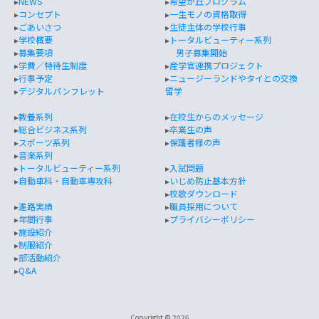
▸
NEWS
▸
希望が丘プログラム
▸
コンセプト
▸
一生モノの資格取得
▸
ごあいさつ
▸
生徒主体の学校行事
▸
学校概要
▸
トータルビューティー系列
▸
募集要項
男子募集開始
▸
学費／特待生制度
▸
産学官連携プロジェクト
▸
行事予定
▸
ニュージーランドやタイとの交換
▸
デジタルパンフレット
留学
▸
教養系列
▸
在校生からのメッセージ
▸
総合ビジネス系列
▸
卒業生の声
▸
スポーツ系列
▸
保護者様の声
▸
音楽系列
▸
トータルビューティー系列
▸
入試問題
▸
自動車科・自動車専攻科
▸
いじめ防止基本方針
▸
校歌ダウンロード
▸
進路実績
▸
職員採用について
▸
年間行事
▸
プライバシーポリシー
▸
施設紹介
▸
制服紹介
▸
部活動紹介
▸
Q&A
Copyright © 2026